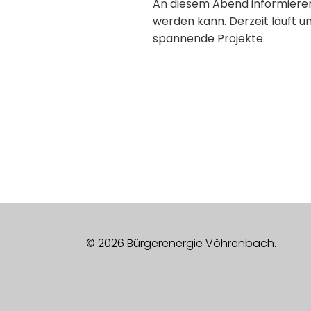
An diesem Abend informieren
d
werden kann. Derzeit läuft 
spannende Projekte.
A
n
s
i
c
h
t
© 2026 Bürgerenergie Vöhrenbach.
e