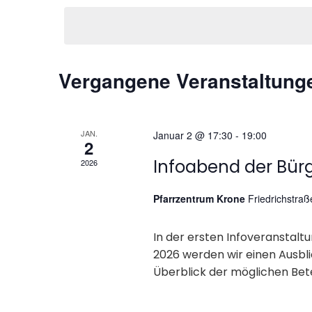
a
wählen.
Schlüsselwort.
n
s
Vergangene Veranstaltung
t
a
JAN.
Januar 2 @ 17:30
-
19:00
2
l
Infoabend der Bür
2026
t
Pfarrzentrum Krone
Friedrichstra
u
In der ersten Infoveranstal
2026 werden wir einen Ausbli
n
Überblick der möglichen Beteil
g