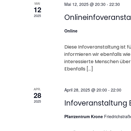
MAI
Mai 12, 2025 @ 20:30
-
22:30
e
12
Onlineinfoveranst
2025
n
Online
S
Diese Infoveranstaltung ist f
u
informieren wir ebenfalls wi
interessierte Menschen über
c
Ebenfalls […]
h
APR.
April 28, 2025 @ 20:00
-
22:00
e
28
Infoveranstaltung
2025
u
Pfarrzentrum Krone
Friedrichstra
n