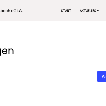
bach eG i.G.
START
AKTUELLES
gen
Ve