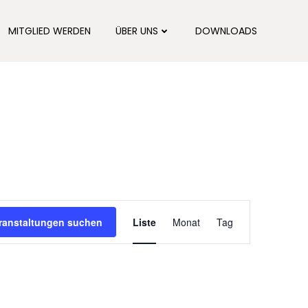
MITGLIED WERDEN
ÜBER UNS
DOWNLOADS
V
ranstaltungen suchen
Liste
Monat
Tag
e
r