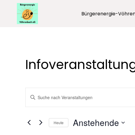
Zum
Inhalt
Bürgerenergie-Vöhren
springen
Infoveranstaltun
V
Bitte
Schlüsselwort
e
eingeben.
Suche
r
Anstehende
Heute
nach
Datum
Veranstaltungen